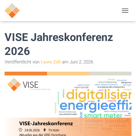
N
A
V
I
VISE Jahreskonferenz
G
A
2026
T
I
Veröffentlicht von
Laura Züll
am
Juni 2, 2026
O
N
U
M
S
C
H
A
L
T
E
N