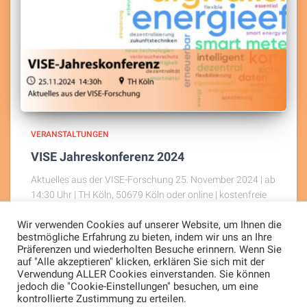
VERANSTALTUNGEN
VISE Jahreskonferenz 2024
Aktuelles aus der VISE-Forschung 25. November 2024 | ab
14:30 Uhr | TH Köln, 50679 Köln oder online | kostenfreie
Veranstaltung Im Rahmen der Konferenz wurden die
Wir verwenden Cookies auf unserer Website, um Ihnen die
aktuell laufenden Forschungsprojekte im Bereich Smart
bestmögliche Erfahrung zu bieten, indem wir uns an Ihre
Metering, Smart
Weiterlesen
Präferenzen und wiederholten Besuche erinnern. Wenn Sie
auf "Alle akzeptieren" klicken, erklären Sie sich mit der
Verwendung ALLER Cookies einverstanden. Sie können
jedoch die "Cookie-Einstellungen" besuchen, um eine
kontrollierte Zustimmung zu erteilen.