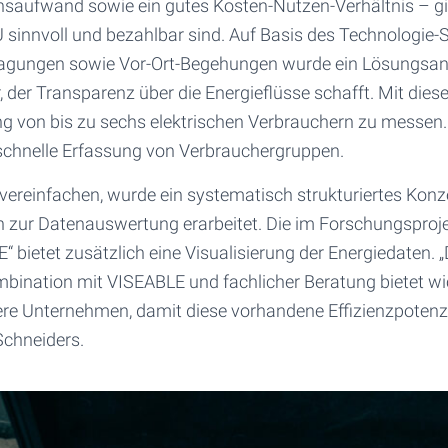
onsaufwand sowie ein gutes Kosten-Nutzen-Verhältnis – gi
 sinnvoll und bezahlbar sind. Auf Basis des Technologie-
gungen sowie Vor-Ort-Begehungen wurde ein Lösungsansa
 der Transparenz über die Energieflüsse schafft. Mit diese
ung von bis zu sechs elektrischen Verbrauchern zu messen.
d schnelle Erfassung von Verbrauchergruppen.
vereinfachen, wurde ein systematisch strukturiertes Konz
in zur Datenauswertung erarbeitet. Die im Forschungsproje
 bietet zusätzlich eine Visualisierung der Energiedaten. 
ination mit VISEABLE und fachlicher Beratung bietet w
tlere Unternehmen, damit diese vorhandene Effizienzpoten
Schneiders.