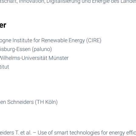
tschaft, Innovation, Digitalisierung und Energie des Lande
er
ogne Institute for Renewable Energy (CIRE)
uisburg-Essen (paluno)
Wilhelms-Universität Münster
itut
sten Schneiders (TH Köln)
neiders T. et al. – Use of smart technologies for energy effi