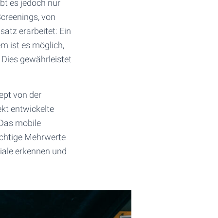
bt es jedoch nur
Screenings, von
tz erarbeitet: Ein
m ist es möglich,
 Dies gewährleistet
ept von der
kt entwickelte
„Das mobile
ichtige Mehrwerte
ziale erkennen und