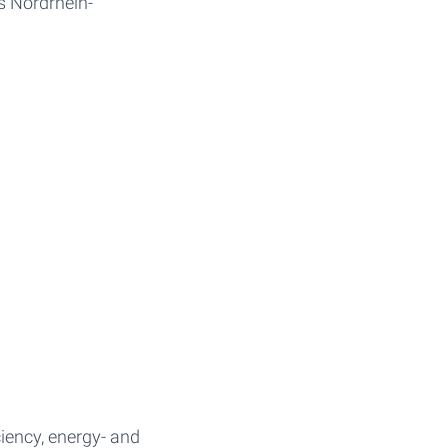
s Nordrhein-
ciency, energy- and