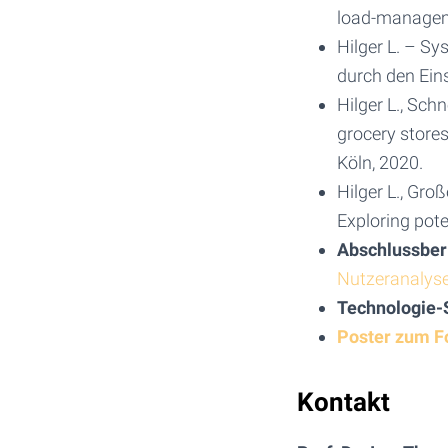
load-manageme
Hilger L. – S
durch den Ein
Hilger L., Sch
grocery store
Köln, 2020.
Hilger L., Gro
Exploring pote
Abschlussber
Nutzeranalyse
Technologie-
Poster zum F
Kontakt