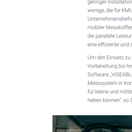
geringer Installati
wenige, die für KMU
Unternehmensbefra
mobiler Messkoffer,
die parallele Leist
eine effiziente un
Um den Einsatz zu 
Vorbereitung bis h
Software „VISEABLE“
Messsystem in Komb
für kleine und mit
heben können“, so 