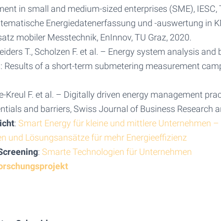
nt in small and medium-sized enterprises (SME), IESC, 
ystematische Energiedatenerfassung und -auswertung in 
satz mobiler Messtechnik, EnInnov, TU Graz, 2020.
neiders T., Scholzen F. et al. – Energy system analysis an
s: Results of a short-term submetering measurement ca
ße-Kreul F. et al. – Digitally driven energy management pra
ntials and barriers, Swiss Journal of Business Research a
icht
:
Smart Energy für kleine und mittlere Unternehmen –
n und Lösungsansätze für mehr Energieeffizienz
Screening
:
Smarte Technologien für Unternehmen
orschungsprojekt