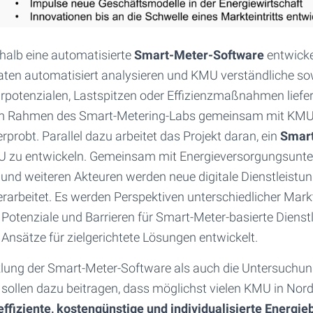
shalb eine automatisierte
Smart-Meter-Software
entwickel
en automatisiert analysieren und KMU verständliche so
rpotenzialen, Lastspitzen oder Effizienzmaßnahmen liefer
im Rahmen des Smart-Metering-Labs gemeinsam mit KMU 
robt. Parallel dazu arbeitet das Projekt daran, ein
Smar
U zu entwickeln. Gemeinsam mit Energieversorgungsunt
und weiteren Akteuren werden neue digitale Dienstleistu
rarbeitet. Es werden Perspektiven unterschiedlicher Mark
otenziale und Barrieren für Smart-Meter-basierte Dienst
 Ansätze für zielgerichtete Lösungen entwickelt.
lung der Smart-Meter-Software als auch die Untersuchun
ollen dazu beitragen, dass möglichst vielen KMU in Nor
effiziente, kostengünstige und individualisierte Energi