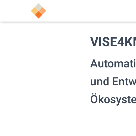
VISE4
Automati
und Entw
Ökosyst