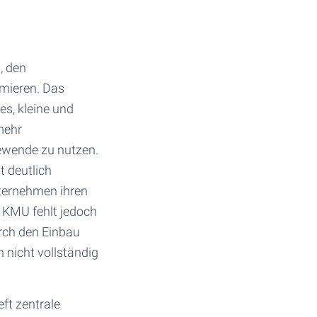
, den
imieren. Das
es, kleine und
mehr
iewende zu nutzen.
 deutlich
nternehmen ihren
e KMU fehlt jedoch
urch den Einbau
nicht vollständig
eft zentrale