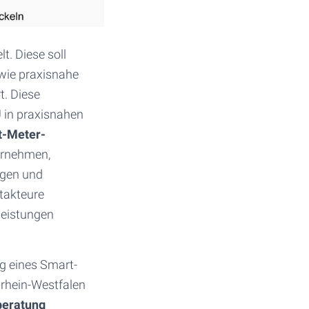
t. Diese soll
wie praxisnahe
t. Diese
in praxisnahen
t-Meter-
ernehmen,
ngen und
takteure
leistungen
g eines Smart-
drhein-Westfalen
eberatung