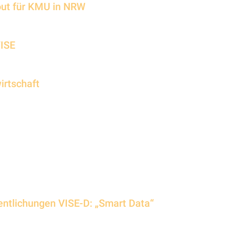
lout für KMU in NRW
VISE
wirtschaft
entlichungen VISE-D: „Smart Data“