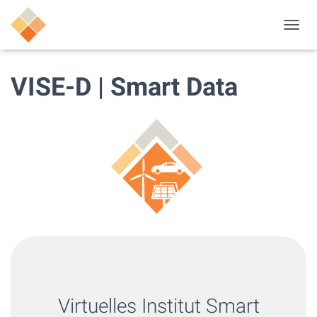
N
A
V
I
VISE-D | Smart Data
G
A
T
I
O
N
U
M
S
C
H
A
L
T
E
N
Virtuelles Institut Smart