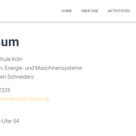
HOME
ÜBER VISE
AKTIVITÄTEN
sum
hule Köln
en, Energie- und Maschinensysteme
sten Schneiders
-2335
hneiders@th-koeln.de
-Ufer 54