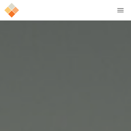
N
A
V
I
G
A
T
I
O
N
U
M
S
C
H
A
L
T
E
N