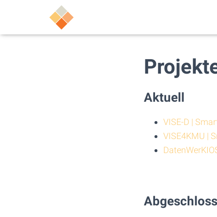
Projekt
Aktuell
VISE-D | Smar
VISE4KMU | S
DatenWerKIOS 
Abgeschlos