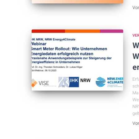
Vo
VE
W
W
e
Erf
sch
Man
Web
NRW
gel
Vo