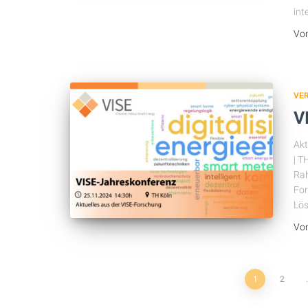
int
Vo
VE
V
Akt
| T
Rah
For
Lös
Vo
Seitennummerierun
1
2