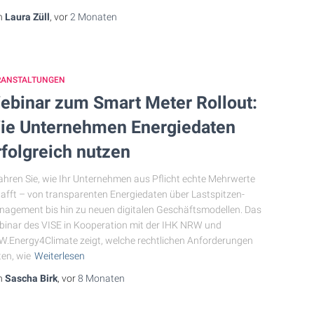
n
Laura Züll
, vor
2 Monaten
RANSTALTUNGEN
ebinar zum Smart Meter Rollout:
ie Unternehmen Energiedaten
rfolgreich nutzen
ahren Sie, wie Ihr Unternehmen aus Pflicht echte Mehrwerte
afft – von transparenten Energiedaten über Lastspitzen-
agement bis hin zu neuen digitalen Geschäftsmodellen. Das
inar des VISE in Kooperation mit der IHK NRW und
.Energy4Climate zeigt, welche rechtlichen Anforderungen
ten, wie
Weiterlesen
n
Sascha Birk
, vor
8 Monaten