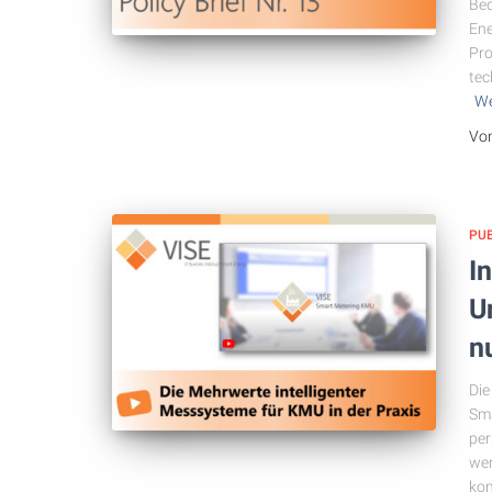
Bed
Ene
Pro
tec
We
Vo
PU
I
U
n
Die
Sma
per
wer
kom