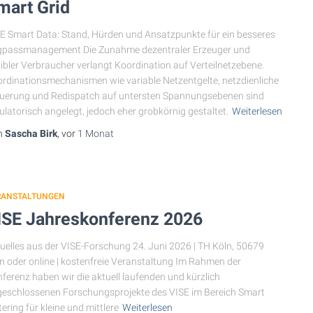
mart Grid
E Smart Data: Stand, Hürden und Ansatzpunkte für ein besseres
gpassmanagement Die Zunahme dezentraler Erzeuger und
xibler Verbraucher verlangt Koordination auf Verteilnetzebene.
rdinationsmechanismen wie variable Netzentgelte, netzdienliche
uerung und Redispatch auf untersten Spannungsebenen sind
ulatorisch angelegt, jedoch eher grobkörnig gestaltet.
Weiterlesen
n
Sascha Birk
, vor
1 Monat
RANSTALTUNGEN
ISE Jahreskonferenz 2026
uelles aus der VISE-Forschung 24. Juni 2026 | TH Köln, 50679
n oder online | kostenfreie Veranstaltung Im Rahmen der
ferenz haben wir die aktuell laufenden und kürzlich
eschlossenen Forschungsprojekte des VISE im Bereich Smart
ering für kleine und mittlere
Weiterlesen