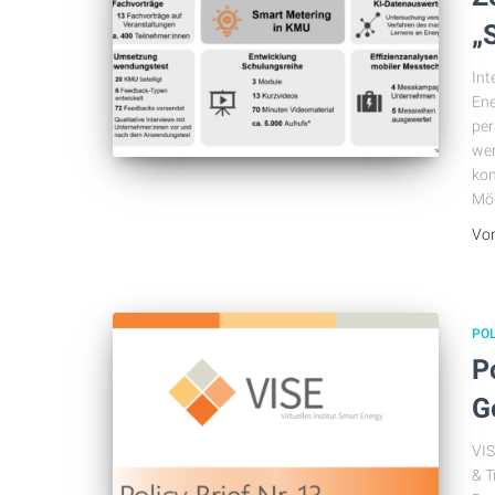
„
Int
Ene
per
wer
kom
Mög
Vo
POL
P
G
VIS
& T