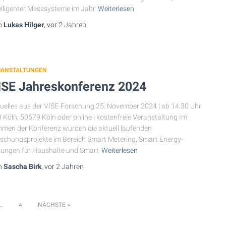
elligenter Messsysteme im Jahr
Weiterlesen
n
Lukas Hilger
, vor
2 Jahren
RANSTALTUNGEN
ISE Jahreskonferenz 2024
uelles aus der VISE-Forschung 25. November 2024 | ab 14:30 Uhr
H Köln, 50679 Köln oder online | kostenfreie Veranstaltung Im
men der Konferenz wurden die aktuell laufenden
schungsprojekte im Bereich Smart Metering, Smart Energy-
ungen für Haushalte und Smart
Weiterlesen
n
Sascha Birk
, vor
2 Jahren
g
…
4
NÄCHSTE