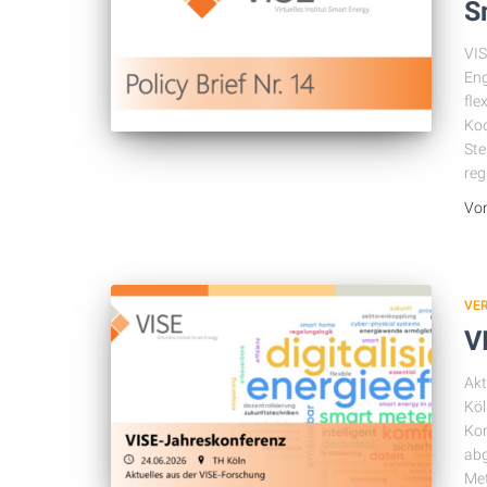
S
VIS
En
fle
Koo
Ste
reg
Vo
VE
V
Akt
Köl
Kon
abg
Met