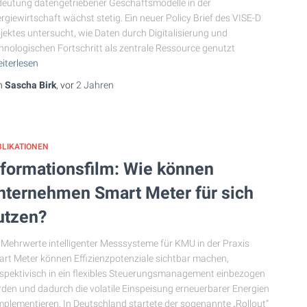
eutung datengetriebener Geschäftsmodelle in der
rgiewirtschaft wächst stetig. Ein neuer Policy Brief des VISE-D
jektes untersucht, wie Daten durch Digitalisierung und
hnologischen Fortschritt als zentrale Ressource genutzt
iterlesen
n
Sascha Birk
, vor
2 Jahren
BLIKATIONEN
nformationsfilm: Wie können
nternehmen Smart Meter für sich
utzen?
 Mehrwerte intelligenter Messsysteme für KMU in der Praxis
rt Meter können Effizienzpotenziale sichtbar machen,
spektivisch in ein flexibles Steuerungsmanagement einbezogen
den und dadurch die volatile Einspeisung erneuerbarer Energien
plementieren. In Deutschland startete der sogenannte „Rollout“