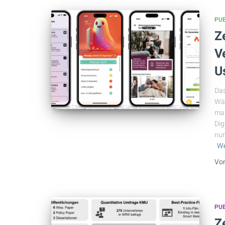
PU
Z
V
U
Das
Wär
maß
Dig
nur
We
Vo
PU
Z