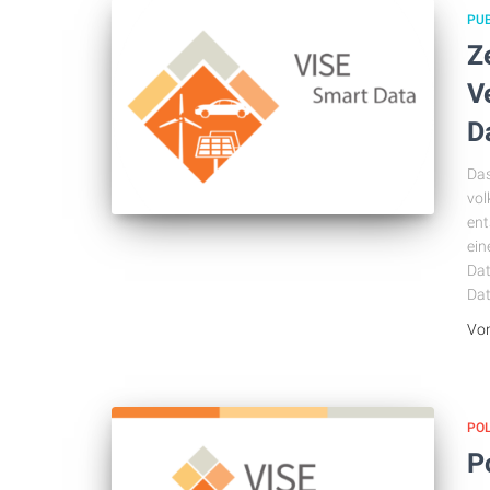
PU
Z
V
D
Das
vol
ent
ein
Dat
Da
Vo
POL
P