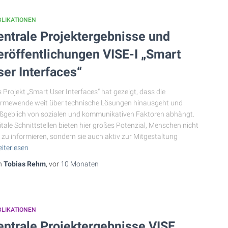
BLIKATIONEN
entrale Projektergebnisse und
eröffentlichungen VISE-I „Smart
ser Interfaces“
 Projekt „Smart User Interfaces“ hat gezeigt, dass die
mewende weit über technische Lösungen hinausgeht und
geblich von sozialen und kommunikativen Faktoren abhängt.
itale Schnittstellen bieten hier großes Potenzial, Menschen nicht
 zu informieren, sondern sie auch aktiv zur Mitgestaltung
iterlesen
n
Tobias Rehm
, vor
10 Monaten
BLIKATIONEN
entrale Projektergebnisse VISE