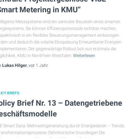
Smart Metering in KMU“
elligente Messsysteme sind ein zentraler Baustein eines smarten
rgiesystems. Sie können Effizienzpotenziale sichtbar machen,
spektivisch in ein flexibles Steuerungsmanagement einbezogen
den und dadurch die volatile Einspeisung Erneuerbarer Energien
plementieren. Der gegenwärtige Rollout bot nun erstmals die
lichkeit, KMU in Nordrhein-Westfalen
Weiterlesen
n
Lukas Hilger
, vor
1 Jahr
ICY BRIEFS
olicy Brief Nr. 13 – Datengetriebene
eschäftsmodelle
E Smart Data: Mehrwertgenerierung durch Energiedaten – Trends
ransformationsprozesse: Definitorische Grundlagen Die