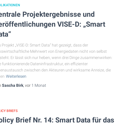
BLIKATIONEN
entrale Projektergebnisse und
eröffentlichungen VISE-D: „Smart
ata“
 Projekt „VISE-D: Smart Data“ hat gezeigt, dass der
kswirtschaftliche Mehrwert von Energiedaten nicht von selbst
steht. Er lässt sich nur heben, wenn drei Dinge zusammenwirken:
e funktionierende Dateninfrastruktur, ein effizienter
enaustausch zwischen den Akteuren und wirksame Anreize, die
ten
Weiterlesen
n
Sascha Birk
, vor
1 Monat
ICY BRIEFS
olicy Brief Nr. 14: Smart Data für das