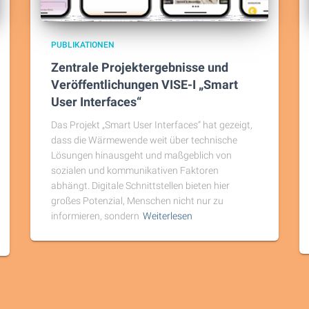
PUBLIKATIONEN
Zentrale Projektergebnisse und
Veröffentlichungen VISE-I „Smart
User Interfaces“
Das Projekt „Smart User Interfaces“ hat gezeigt,
dass die Wärmewende weit über technische
Lösungen hinausgeht und maßgeblich von
sozialen und kommunikativen Faktoren
abhängt. Digitale Schnittstellen bieten hier
großes Potenzial, Menschen nicht nur zu
informieren, sondern
Weiterlesen