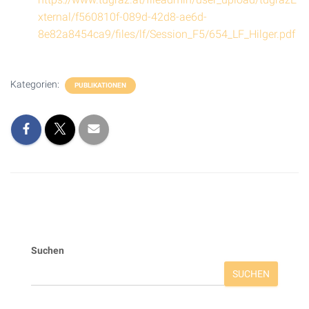
xternal/f560810f-089d-42d8-ae6d-
8e82a8454ca9/files/lf/Session_F5/654_LF_Hilger.pdf
Kategorien:
PUBLIKATIONEN
Suchen
SUCHEN