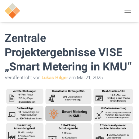
N
A
V
I
Zentrale
G
A
Projektergebnisse VISE
T
I
„Smart Metering in KMU“
O
N
U
Veröffentlicht von
Lukas Hilger
am
Mai 21, 2025
M
S
C
H
A
L
T
E
N