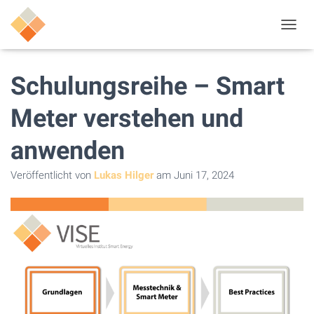
N
A
V
I
Schulungsreihe – Smart
G
A
Meter verstehen und
T
I
anwenden
O
N
U
Veröffentlicht von
Lukas Hilger
am
Juni 17, 2024
M
S
C
H
A
L
T
E
N