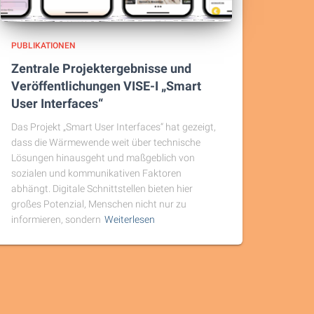
PUBLIKATIONEN
Zentrale Projektergebnisse und
Veröffentlichungen VISE-I „Smart
User Interfaces“
Das Projekt „Smart User Interfaces“ hat gezeigt,
dass die Wärmewende weit über technische
Lösungen hinausgeht und maßgeblich von
sozialen und kommunikativen Faktoren
abhängt. Digitale Schnittstellen bieten hier
großes Potenzial, Menschen nicht nur zu
informieren, sondern
Weiterlesen