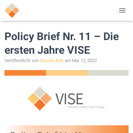
N
A
V
I
Policy Brief Nr. 11 – Die
G
A
ersten Jahre VISE
T
I
Veröffentlicht von
Sascha Birk
am
Mai 12, 2022
O
N
U
M
S
C
H
A
L
T
E
N