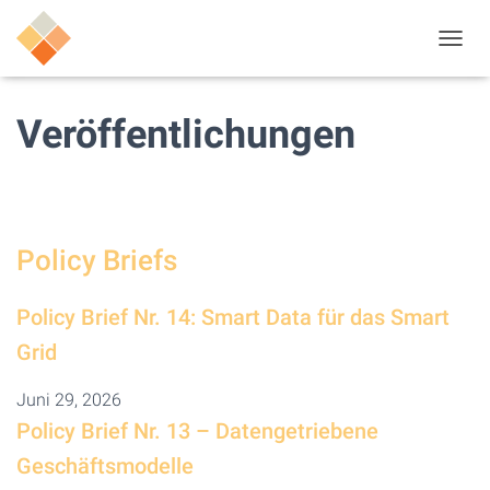
N
A
V
I
Veröffentlichungen
G
A
T
I
O
N
Policy Briefs
U
M
S
Policy Brief Nr. 14: Smart Data für das Smart
C
H
Grid
A
L
Juni 29, 2026
T
Policy Brief Nr. 13 – Datengetriebene
E
N
Geschäftsmodelle