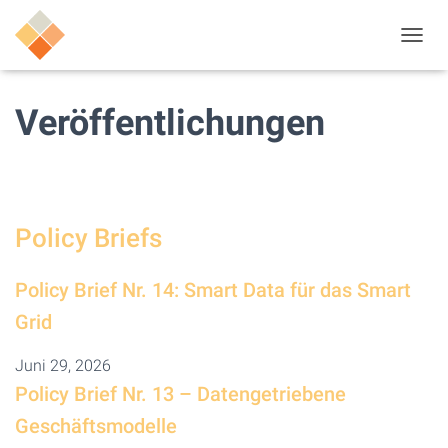
N
A
V
I
Veröffentlichungen
G
A
T
I
O
N
Policy Briefs
U
M
S
Policy Brief Nr. 14: Smart Data für das Smart
C
H
Grid
A
L
Juni 29, 2026
T
Policy Brief Nr. 13 – Datengetriebene
E
N
Geschäftsmodelle