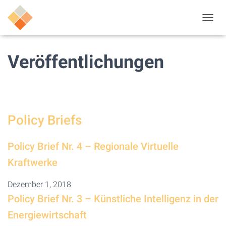
N
A
V
I
Veröffentlichungen
G
A
T
I
O
N
Policy Briefs
U
M
S
Policy Brief Nr. 4 – Regionale Virtuelle
C
H
Kraftwerke
A
L
Dezember 1, 2018
T
Policy Brief Nr. 3 – Künstliche Intelligenz in der
E
N
Energiewirtschaft