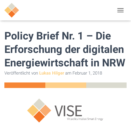
N
A
V
I
Policy Brief Nr. 1 – Die
G
A
Erforschung der digitalen
T
I
Energiewirtschaft in NRW
O
N
U
Veröffentlicht von
Lukas Hilger
am
Februar 1, 2018
M
S
C
H
A
L
T
E
N