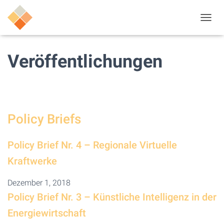
N
A
V
I
Veröffentlichungen
G
A
T
I
O
N
Policy Briefs
U
M
S
Policy Brief Nr. 4 – Regionale Virtuelle
C
H
Kraftwerke
A
L
Dezember 1, 2018
T
Policy Brief Nr. 3 – Künstliche Intelligenz in der
E
N
Energiewirtschaft