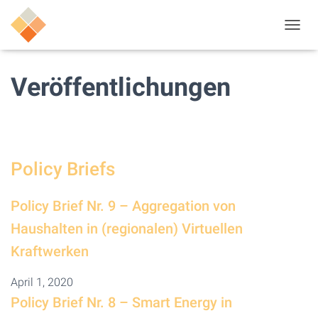
N
A
V
I
Veröffentlichungen
G
A
T
I
O
N
Policy Briefs
U
M
S
Policy Brief Nr. 9 – Aggregation von
C
H
Haushalten in (regionalen) Virtuellen
A
Kraftwerken
L
T
E
April 1, 2020
N
Policy Brief Nr. 8 – Smart Energy in