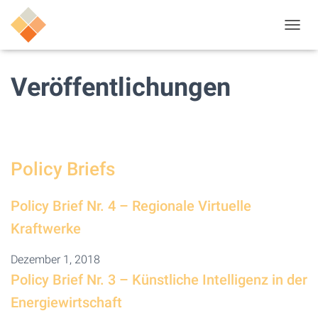
N
A
V
I
Veröffentlichungen
G
A
T
I
O
N
Policy Briefs
U
M
S
Policy Brief Nr. 4 – Regionale Virtuelle
C
H
Kraftwerke
A
L
Dezember 1, 2018
T
Policy Brief Nr. 3 – Künstliche Intelligenz in der
E
N
Energiewirtschaft