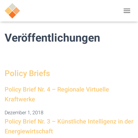
N
A
V
I
Veröffentlichungen
G
A
T
I
O
N
Policy Briefs
U
M
S
Policy Brief Nr. 4 – Regionale Virtuelle
C
H
Kraftwerke
A
L
Dezember 1, 2018
T
Policy Brief Nr. 3 – Künstliche Intelligenz in der
E
N
Energiewirtschaft