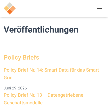
N
A
V
I
Veröffentlichungen
G
A
T
I
O
N
Policy Briefs
U
M
S
Policy Brief Nr. 14: Smart Data für das Smart
C
H
Grid
A
L
Juni 29, 2026
T
Policy Brief Nr. 13 – Datengetriebene
E
N
Geschäftsmodelle