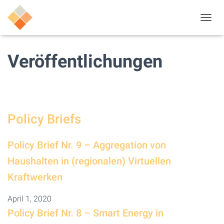
N
A
V
I
Veröffentlichungen
G
A
T
I
O
N
Policy Briefs
U
M
S
Policy Brief Nr. 9 – Aggregation von
C
H
Haushalten in (regionalen) Virtuellen
A
Kraftwerken
L
T
E
April 1, 2020
N
Policy Brief Nr. 8 – Smart Energy in