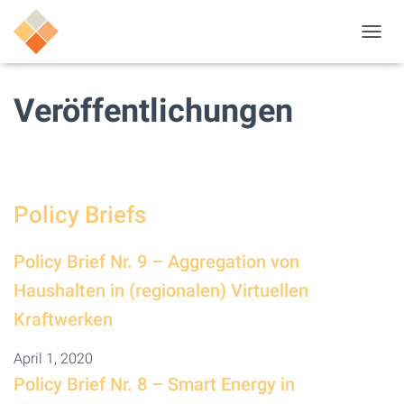
N
A
V
I
Veröffentlichungen
G
A
T
I
O
N
Policy Briefs
U
M
S
Policy Brief Nr. 9 – Aggregation von
C
H
Haushalten in (regionalen) Virtuellen
A
Kraftwerken
L
T
E
April 1, 2020
N
Policy Brief Nr. 8 – Smart Energy in